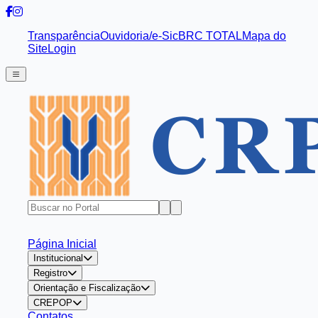
Transparência
Ouvidoria/e-Sic
BRC TOTAL
Mapa do
Site
Login
Página Inicial
Institucional
Registro
Orientação e Fiscalização
CREPOP
Contatos