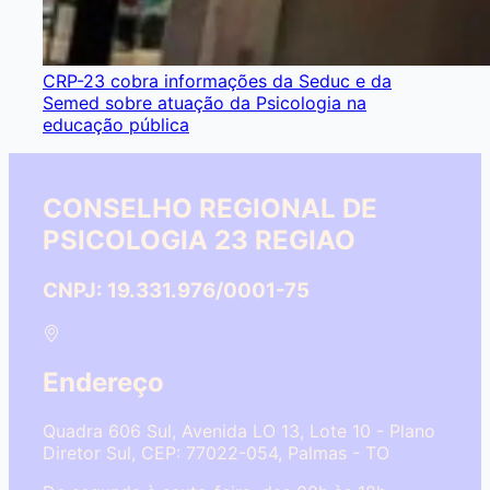
CRP-23 cobra informações da Seduc e da
Semed sobre atuação da Psicologia na
educação pública
CONSELHO REGIONAL DE
PSICOLOGIA 23 REGIAO
CNPJ: 19.331.976/0001-75
Endereço
Quadra 606 Sul, Avenida LO 13, Lote 10 - Plano
Diretor Sul, CEP: 77022-054, Palmas - TO