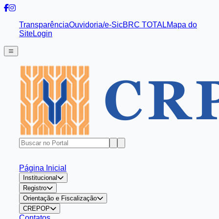
Transparência
Ouvidoria/e-Sic
BRC TOTAL
Mapa do
Site
Login
Página Inicial
Institucional
Registro
Orientação e Fiscalização
CREPOP
Contatos