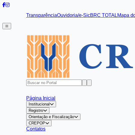
Transparência
Ouvidoria/e-Sic
BRC TOTAL
Mapa do
Página Inicial
Institucional
Registro
Orientação e Fiscalização
CREPOP
Contatos