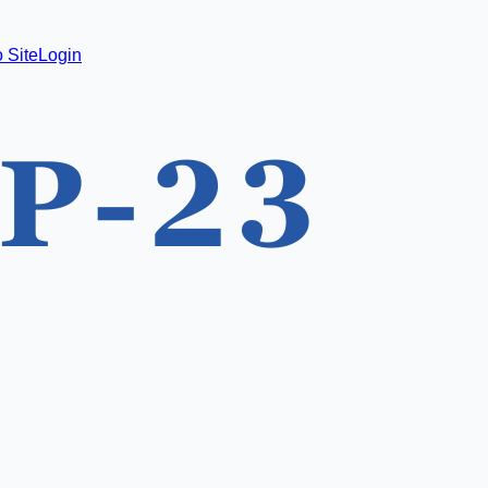
 Site
Login