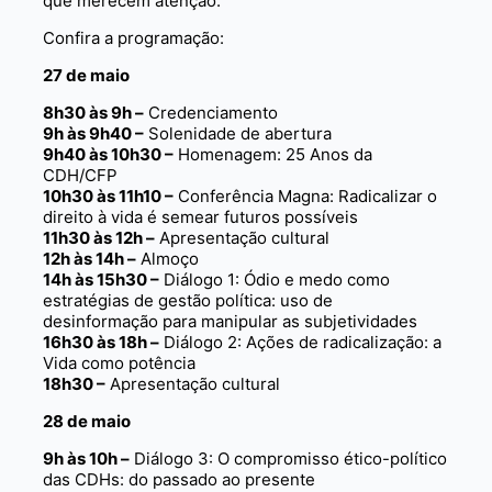
que merecem atenção.
Confira a programação:
27 de maio
8h30 às 9h –
Credenciamento
9h às 9h40 –
Solenidade de abertura
9h40 às 10h30 –
Homenagem: 25 Anos da
CDH/CFP
10h30 às 11h10 –
Conferência Magna: Radicalizar o
direito à vida é semear futuros possíveis
11h30 às 12h –
Apresentação cultural
12h às 14h –
Almoço
14h às 15h30 –
Diálogo 1: Ódio e medo como
estratégias de gestão política: uso de
desinformação para manipular as subjetividades
16h30 às 18h –
Diálogo 2: Ações de radicalização: a
Vida como potência
18h30 –
Apresentação cultural
28 de maio
9h às 10h –
Diálogo 3: O compromisso ético-político
das CDHs: do passado ao presente