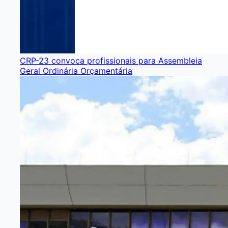
CRP-23 convoca profissionais para Assembleia
Geral Ordinária Orçamentária