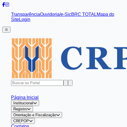
Transparência
Ouvidoria/e-Sic
BRC TOTAL
Mapa do
Site
Login
Página Inicial
Institucional
Registro
Orientação e Fiscalização
CREPOP
Contatos