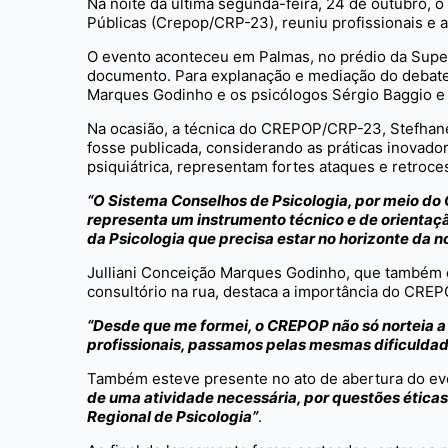
Na noite da última segunda-feira, 24 de outubro, o
Públicas (Crepop/CRP-23), reuniu profissionais e 
O evento aconteceu em Palmas, no prédio da Super
documento. Para explanação e mediação do debate 
Marques Godinho e os psicólogos Sérgio Baggio 
Na ocasião, a técnica do CREPOP/CRP-23, Stefhane
fosse publicada, considerando as práticas inovado
psiquiátrica, representam fortes ataques e retroc
“O Sistema Conselhos de Psicologia, por meio d
representa um instrumento técnico e de orientaç
da Psicologia que precisa estar no horizonte da n
Julliani Conceição Marques Godinho, que também 
consultório na rua, destaca a importância do CREPO
“Desde que me formei, o CREPOP não só norteia a
profissionais, passamos pelas mesmas dificuldad
Também esteve presente no ato de abertura do ev
de uma atividade necessária, por questões ética
Regional de Psicologia”
.