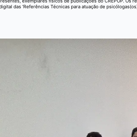
presentes, exemplares físicos de publicações do CREPOP. Os reg
igital das ‘Referências Técnicas para atuação de psicólogas(os