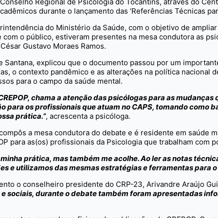
 Conselho Regional de Psicologia do Tocantins, através do Cent
acadêmicos durante o lançamento das ‘Referências Técnicas par
intendência do Ministério da Saúde, com o objetivo de ampliar
com o público, estiveram presentes na mesa condutora as psic
e César Gustavo Moraes Ramos.
 Santana, explicou que o documento passou por um importante 
ras, o contexto pandêmico e as alterações na política nacional
essos para o campo da saúde mental.
o CREPOP, chama a atenção das psicólogas para as mudanças
ão para os profissionais que atuam no CAPS, tomando como ba
ossa prática.”
, acrescenta a psicóloga.
compôs a mesa condutora do debate e é residente em saúde men
P para as(os) profissionais da Psicologia que trabalham com pol
 minha prática, mas também me acolhe. Ao ler as notas técni
es e utilizamos das mesmas estratégias e ferramentas para o
ento o conselheiro presidente do CRP-23, Arivandre Araújo Gu
s e sociais, durante o debate também foram apresentadas info