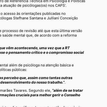
ro de Referência Técnica em Psicologia e Políticas
a atuação de psicólogas(os) nos CAPS’.
 o acesso às orientações publicadas no
ólogas Stefhane Santana e Julliani Conceição
processo de revisão até que esta última versão
 de saúde mental que, de acordo com a reforma
 que vêm acontecendo, uma vez que a RT
se o pensamento crítico e o compromisso social
tal além de psicóloga na atenção básica e
íticas públicas:
cas percebo que, assim como tantas outras
 desenvolvimento do nosso trabalho.”
.
imarães Tavares. Segundo ele,
“além de se tratar
rmações cruciais para melhor gerir o Conselho