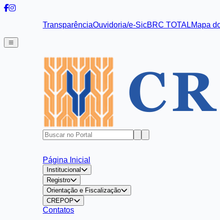
Transparência
Ouvidoria/e-Sic
BRC TOTAL
Mapa do
Página Inicial
Institucional
Registro
Orientação e Fiscalização
CREPOP
Contatos