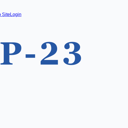
 Site
Login