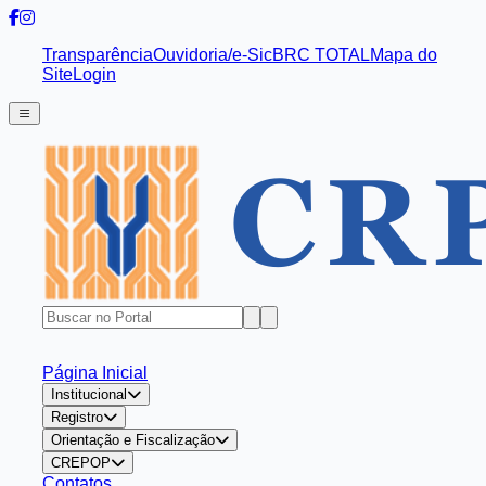
Transparência
Ouvidoria/e-Sic
BRC TOTAL
Mapa do
Site
Login
Página Inicial
Institucional
Registro
Orientação e Fiscalização
CREPOP
Contatos