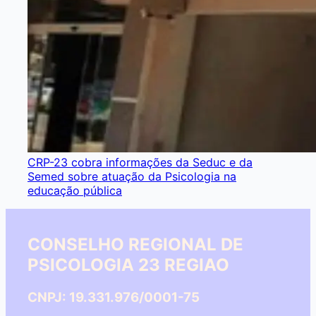
CRP-23 cobra informações da Seduc e da
Semed sobre atuação da Psicologia na
educação pública
CONSELHO REGIONAL DE
PSICOLOGIA 23 REGIAO
CNPJ: 19.331.976/0001-75