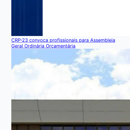
CRP-23 convoca profissionais para Assembleia
Geral Ordinária Orçamentária