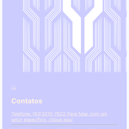
Contatos
Telefone: (63)3215-7622
Para falar com um
setor específico, clique aqui