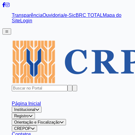
Transparência
Ouvidoria/e-Sic
BRC TOTAL
Mapa do
Site
Login
Página Inicial
Institucional
Registro
Orientação e Fiscalização
CREPOP
Contatos