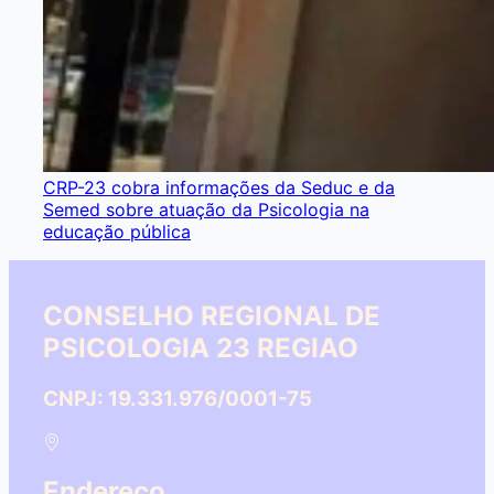
CRP-23 cobra informações da Seduc e da
Semed sobre atuação da Psicologia na
educação pública
CONSELHO REGIONAL DE
PSICOLOGIA 23 REGIAO
CNPJ: 19.331.976/0001-75
Endereço