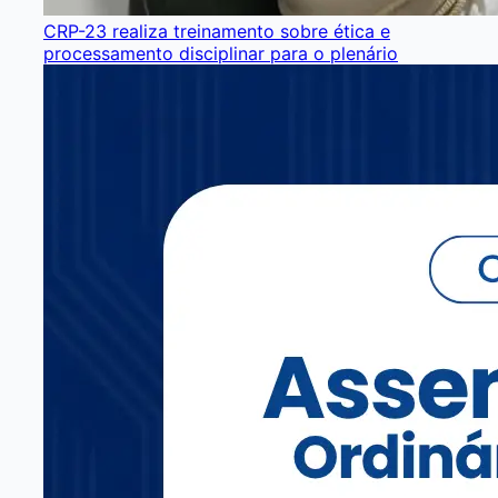
CRP-23 realiza treinamento sobre ética e
processamento disciplinar para o plenário