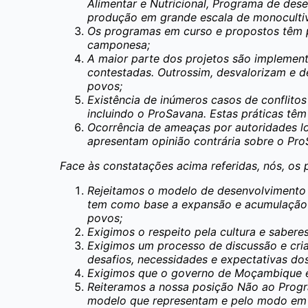
Alimentar e Nutricional, Programa de des
produção em grande escala de monocultiv
Os programas em curso e propostos têm 
camponesa;
A maior parte dos projetos são implementa
contestadas. Outrossim, desvalorizam e de
povos;
Existência de inúmeros casos de conflito
incluindo o ProSavana. Estas práticas tê
Ocorrência de ameaças por autoridades l
apresentam opinião contrária sobre o Pro
Face às constatações acima referidas, nós, o
Rejeitamos o modelo de desenvolvimento 
tem como base a expansão e acumulação d
povos;
Exigimos o respeito pela cultura e saber
Exigimos um processo de discussão e cria
desafios, necessidades e expectativas d
Exigimos que o governo de Moçambique e o
Reiteramos a nossa posição Não ao Progra
modelo que representam e pelo modo em