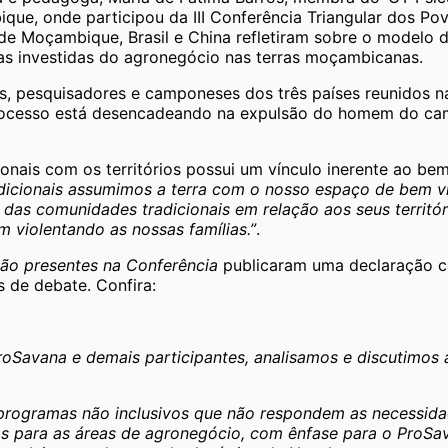
ue, onde participou da III Conferência Triangular dos Pov
de Moçambique, Brasil e China refletiram sobre o modelo
as investidas do agronegócio nas terras moçambicanas.
as, pesquisadores e camponeses dos três países reunidos 
ocesso está desencadeando na expulsão do homem do campo
ionais com os territórios possui um vínculo inerente ao b
icionais assumimos a terra com o nosso espaço de bem viv
 das comunidades tradicionais em relação aos seus territór
violentando as nossas famílias.”
.
ão presentes na Conferência
publicaram uma declaração co
 de debate. Confira:
Savana e demais participantes, analisamos e discutimos 
 e programas não inclusivos que não respondem as necessid
os para as áreas de agronegócio, com ênfase para o ProSa