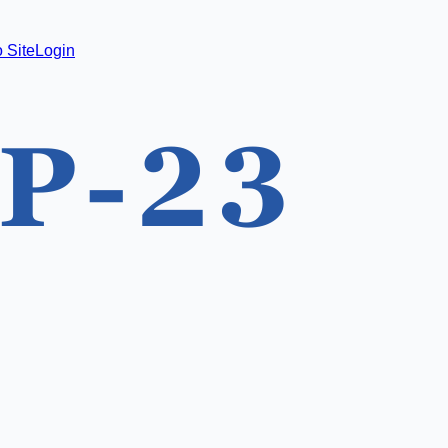
 Site
Login