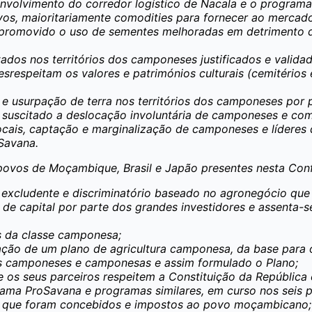
envolvimento do corredor logístico de Nacala e o programa
os, maioritariamente comodities para fornecer ao mercado
promovido o uso de sementes melhoradas em detrimento d
dos nos territórios dos camponeses justificados e validad
srespeitam os valores e patrimónios culturais (cemitérios 
s e usurpação de terra nos territórios dos camponeses por
m suscitado a deslocação involuntária de camponeses e com
ocais, captação e marginalização de camponeses e lídere
Savana.
s povos de Moçambique, Brasil e Japão presentes nesta C
excludente e discriminatório baseado no agronegócio que
e capital por parte dos grandes investidores e assenta-s
es da classe camponesa;
ção de um plano de agricultura camponesa, da base para o
os camponeses e camponesas e assim formulado o Plano;
s seus parceiros respeitem a Constituição da República e 
ma ProSavana e programas similares, em curso nos seis pr
 que foram concebidos e impostos ao povo moçambicano;