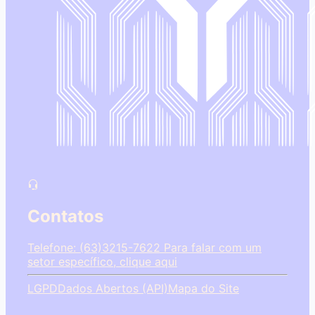
Contatos
Telefone: (63)3215-7622
Para falar com um
setor específico, clique aqui
LGPD
Dados Abertos (API)
Mapa do Site