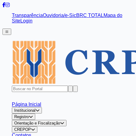
Transparência
Ouvidoria/e-Sic
BRC TOTAL
Mapa do
Site
Login
Página Inicial
Institucional
Registro
Orientação e Fiscalização
CREPOP
Contatos