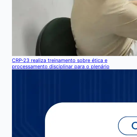
CRP-23 realiza treinamento sobre ética e
processamento disciplinar para o plenário