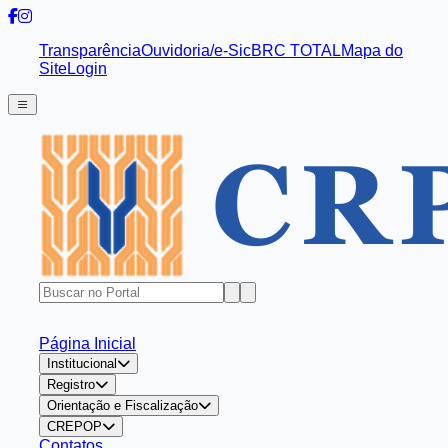
Transparência
Ouvidoria/e-Sic
BRC TOTAL
Mapa do
Site
Login
Página Inicial
Institucional
Registro
Orientação e Fiscalização
CREPOP
Contatos