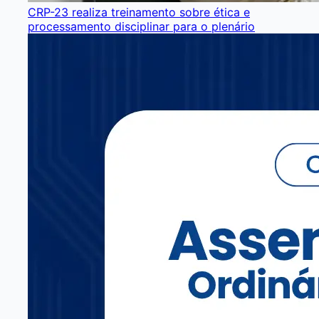
CRP-23 realiza treinamento sobre ética e
processamento disciplinar para o plenário