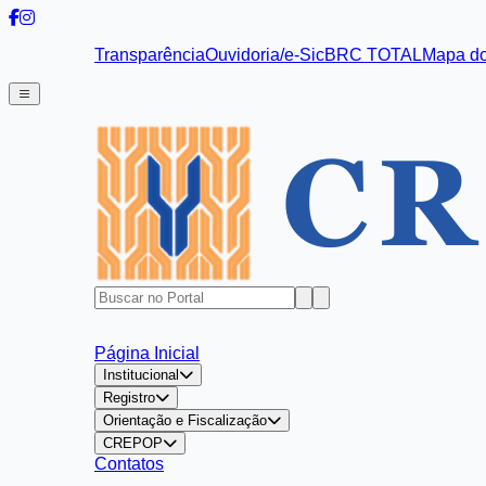
Transparência
Ouvidoria/e-Sic
BRC TOTAL
Mapa do
Página Inicial
Institucional
Registro
Orientação e Fiscalização
CREPOP
Contatos