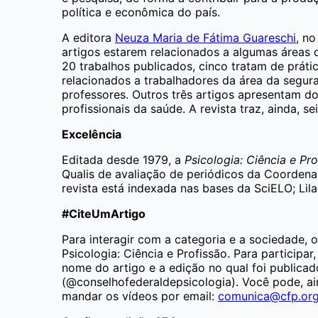
política e econômica do país.
A editora
Neuza Maria de Fátima Guareschi
, n
artigos estarem relacionados a algumas áreas de
20 trabalhos publicados, cinco tratam de práti
relacionados a trabalhadores da área da segu
professores. Outros três artigos apresentam d
profissionais da saúde. A revista traz, ainda, s
Excelência
Editada desde 1979, a
Psicologia: Ciência e Pro
Qualis de avaliação de periódicos da Coordena
revista está indexada nas bases da SciELO; Lila
#CiteUmArtigo
Para interagir com a categoria e a sociedade, 
Psicologia: Ciência e Profissão. Para particip
nome do artigo e a edição no qual foi publicad
(@conselhofederaldepsicologia). Você pode, ain
mandar os vídeos por email:
comunica@cfp.org