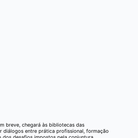
em breve, chegará às bibliotecas das
diálogos entre prática profissional, formação
o dos desafios impostos pela conjuntura