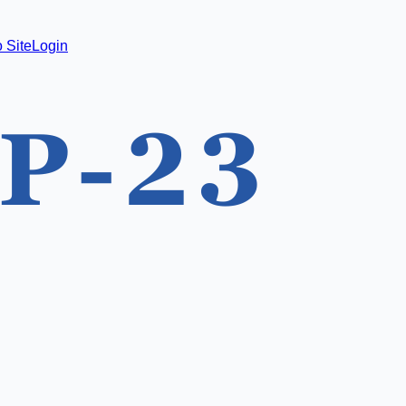
 Site
Login