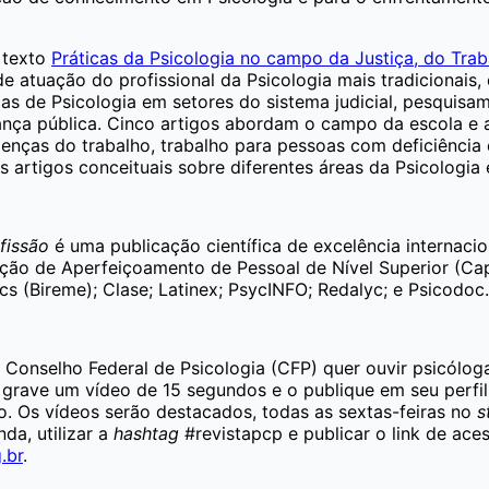
o texto
Práticas da Psicologia no campo da Justiça, do Tra
 atuação do profissional da Psicologia mais tradicionais, 
cas de Psicologia em setores do sistema judicial, pesquisa
rança pública. Cinco artigos abordam o campo da escola e
oenças do trabalho, trabalho para pessoas com deficiênci
eis artigos conceituais sobre diferentes áreas da Psicologia
fissão
é uma publicação científica de excelência internacio
ção de Aperfeiçoamento de Pessoal de Nível Superior (Cap
cs (Bireme); Clase; Latinex; PsycINFO; Redalyc; e Psicodoc.
o Conselho Federal de Psicologia (CFP) quer ouvir psicólog
ar, grave um vídeo de 15 segundos e o publique em seu perfi
o. Os vídeos serão destacados, todas as sextas-feiras no
s
da, utilizar a
hashtag
#revistapcp e publicar o link de aces
.br
.