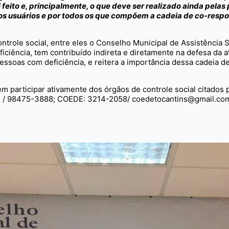
i feito e, principalmente, o que deve ser realizado ainda pela
los usuários e por todos os que compõem a cadeia de co-resp
trole social, entre eles o Conselho Municipal de Assistência 
ciência, tem contribuído indireta e diretamente na defesa da a
pessoas com deficiência, e reitera a importância dessa cadeia 
 em participar ativamente dos órgãos de controle social citados
/ 98475-3888; COEDE: 3214-2058/ coedetocantins@gmail.com