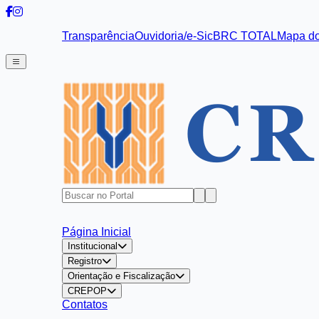
Transparência
Ouvidoria/e-Sic
BRC TOTAL
Mapa do
Página Inicial
Institucional
Registro
Orientação e Fiscalização
CREPOP
Contatos