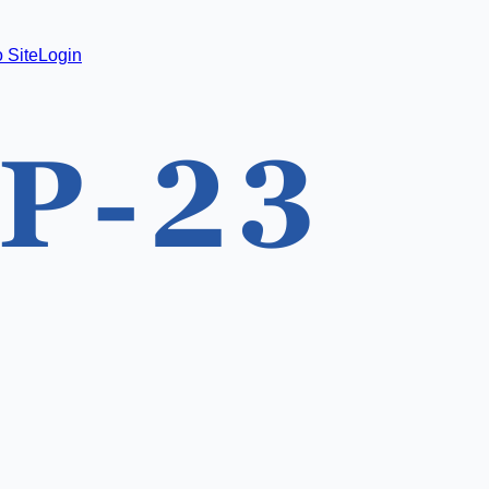
 Site
Login