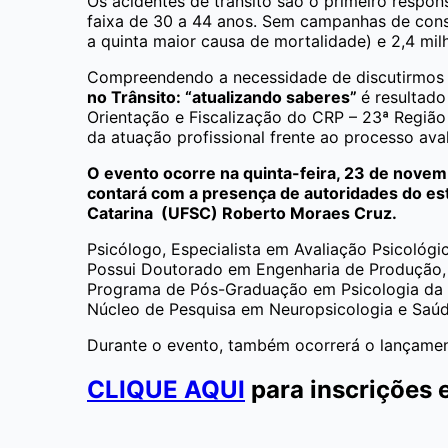
Os acidentes de trânsito são o primeiro respons
faixa de 30 a 44 anos. Sem campanhas de cons
a quinta maior causa de mortalidade) e 2,4 mi
Compreendendo a necessidade de discutirmos o
no Trânsito: “atualizando saberes”
é resultado
Orientação e Fiscalização do CRP – 23ª Região
da atuação profissional frente ao processo ava
O evento ocorre na quinta-feira, 23 de novem
contará com a presença de autoridades do esta
Catarina (UFSC) Roberto Moraes Cruz.
Psicólogo, Especialista em Avaliação Psicológ
Possui Doutorado em Engenharia de Produção,
Programa de Pós-Graduação em Psicologia da U
Núcleo de Pesquisa em Neuropsicologia e Saúd
Durante o evento, também ocorrerá o lançament
CLIQUE AQUI
para inscrições 