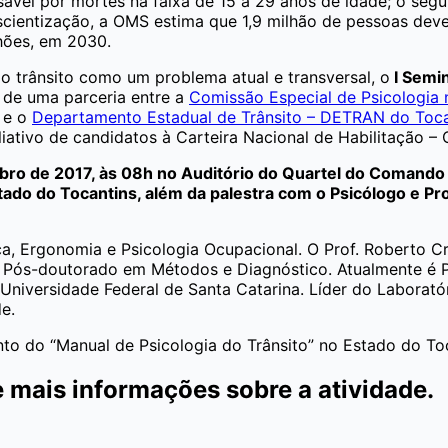
ável por mortes na faixa de 15 a 29 anos de idade; o segun
cientização, a OMS estima que 1,9 milhão de pessoas dev
lhões, em 2030.
 trânsito como um problema atual e transversal, o
I Semin
 de uma parceria entre a
Comissão Especial de Psicologia 
 e o
Departamento Estadual de Trânsito – DETRAN do Toca
liativo de candidatos à Carteira Nacional de Habilitação 
bro de 2017, às 08h no Auditório do Quartel do Comando G
do do Tocantins, além da palestra com o Psicólogo e Prof
ica, Ergonomia e Psicologia Ocupacional. O Prof. Roberto 
 Pós-doutorado em Métodos e Diagnóstico. Atualmente é 
niversidade Federal de Santa Catarina. Líder do Laborat
e.
o do “Manual de Psicologia do Trânsito” no Estado do Toc
e mais informações sobre a atividade.