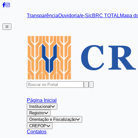
Transparência
Ouvidoria/e-Sic
BRC TOTAL
Mapa do
Página Inicial
Institucional
Registro
Orientação e Fiscalização
CREPOP
Contatos