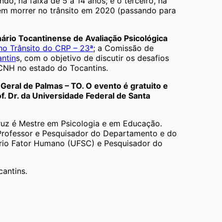
do, na faixa de 5 a 14 anos; e o terceiro, na
em morrer no trânsito em 2020 (passando para
ário Tocantinense de Avaliação Psicológica
no Trânsito do CRP – 23ª
; a Comissão de
ntin
s, com o objetivo de discutir os desafios
– CNH no estado do Tocantins.
eral de Palmas – TO. O evento é gratuito e
. Dr. da Universidade Federal de Santa
Cruz é Mestre em Psicologia e em Educação.
Professor e Pesquisador do Departamento e do
ório Fator Humano (UFSC) e Pesquisador do
antins.