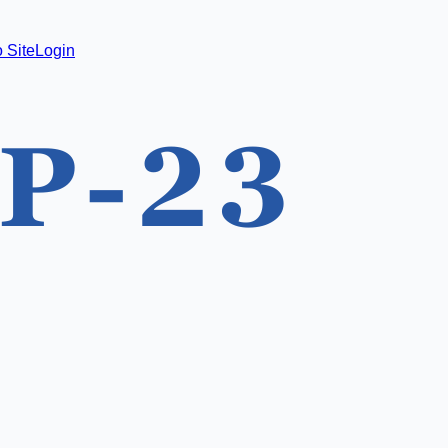
 Site
Login