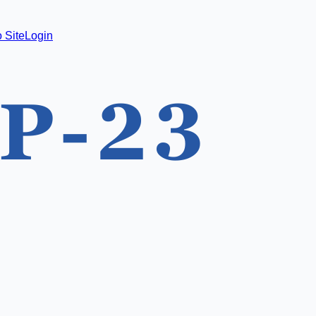
 Site
Login