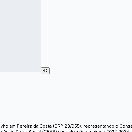
Neyholam Pereira da Costa (CRP 23/955), representando o Consel
ssistência Social (CEAS) para atuação no biênio 2022/2024.