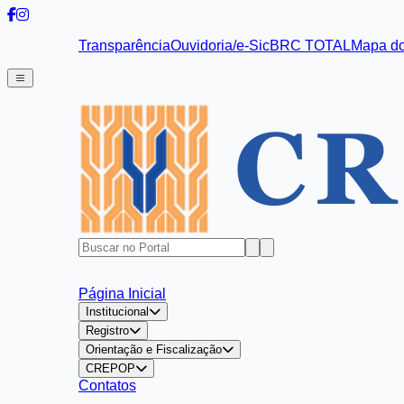
Transparência
Ouvidoria/e-Sic
BRC TOTAL
Mapa do
Página Inicial
Institucional
Registro
Orientação e Fiscalização
CREPOP
Contatos