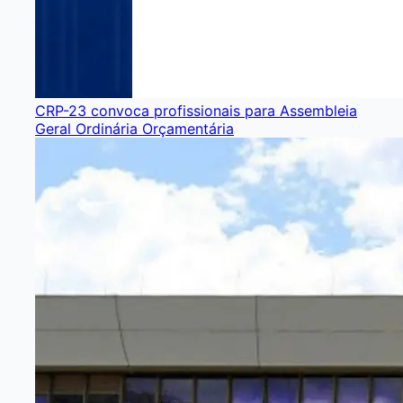
CRP-23 convoca profissionais para Assembleia
Geral Ordinária Orçamentária