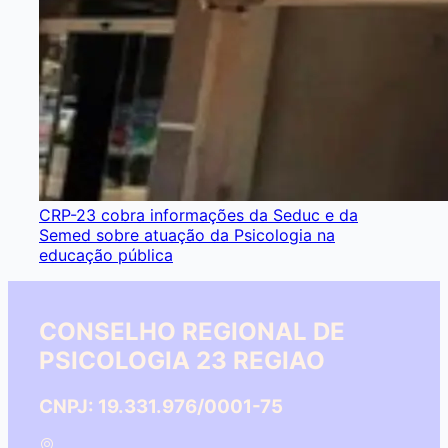
CRP-23 cobra informações da Seduc e da
Semed sobre atuação da Psicologia na
educação pública
CONSELHO REGIONAL DE
PSICOLOGIA 23 REGIAO
CNPJ: 19.331.976/0001-75