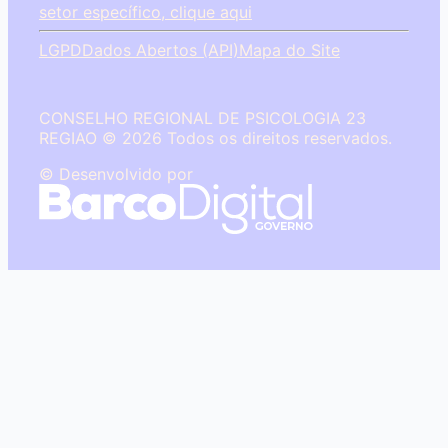
setor específico, clique aqui
LGPD
Dados Abertos (API)
Mapa do Site
CONSELHO REGIONAL DE PSICOLOGIA 23
REGIAO © 2026 Todos os direitos reservados.
© Desenvolvido por