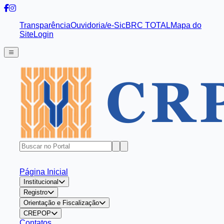
Transparência
Ouvidoria/e-Sic
BRC TOTAL
Mapa do
Site
Login
Página Inicial
Institucional
Registro
Orientação e Fiscalização
CREPOP
Contatos