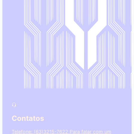
Contatos
Telefone: (63)3215-7622
Para falar com um