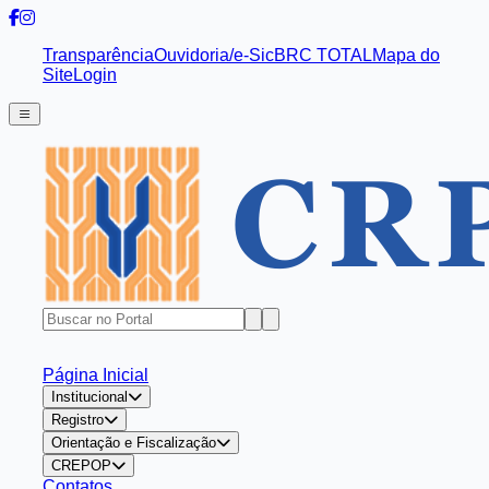
Transparência
Ouvidoria/e-Sic
BRC TOTAL
Mapa do
Site
Login
Página Inicial
Institucional
Registro
Orientação e Fiscalização
CREPOP
Contatos