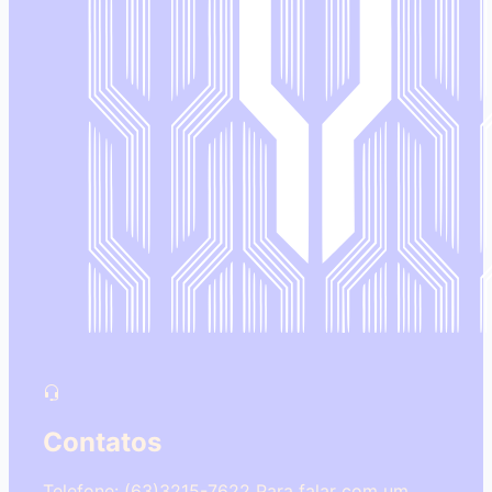
Contatos
Telefone: (63)3215-7622
Para falar com um