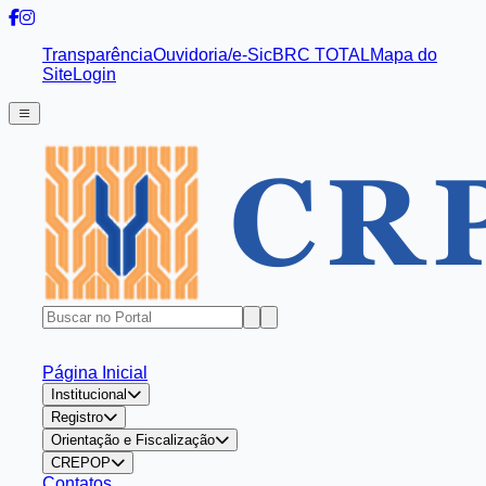
Transparência
Ouvidoria/e-Sic
BRC TOTAL
Mapa do
Site
Login
Página Inicial
Institucional
Registro
Orientação e Fiscalização
CREPOP
Contatos