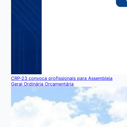
CRP-23 convoca profissionais para Assembleia
Geral Ordinária Orçamentária