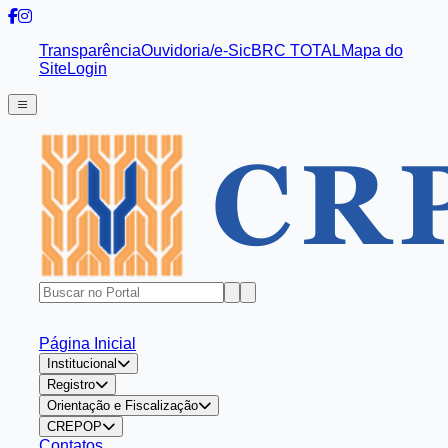
Transparência
Ouvidoria/e-Sic
BRC TOTAL
Mapa do
Site
Login
Página Inicial
Institucional
Registro
Orientação e Fiscalização
CREPOP
Contatos