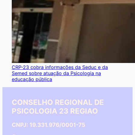
CRP-23 cobra informações da Seduc e da
Semed sobre atuação da Psicologia na
educação pública
CONSELHO REGIONAL DE
PSICOLOGIA 23 REGIAO
CNPJ: 19.331.976/0001-75