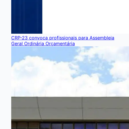
CRP-23 convoca profissionais para Assembleia
Geral Ordinária Orçamentária