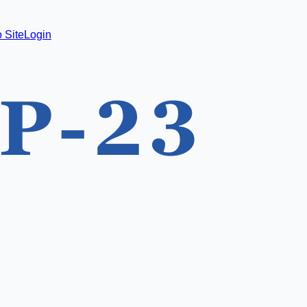
 Site
Login