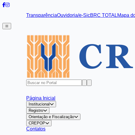
Transparência
Ouvidoria/e-Sic
BRC TOTAL
Mapa do
Página Inicial
Institucional
Registro
Orientação e Fiscalização
CREPOP
Contatos