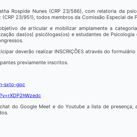
tha Rospide Nunes (CRP 23/586), com relatoria da psic
z (CRP 23/951), todos membros da Comissão Especial de Ps
jetivo de articular e mobilizar amplamente a categori
ização das(os) psicólogas(os) e estudantes de Psicologia
ongressos.
ticipar deverão realizar INSCRIÇÕES através do formulário 
antes previamente inscritos.
n-sxto-gpc
ch?v=rXDP2hWzedc
o chat do Google Meet e do Youtube a lista de presença, a
dos.