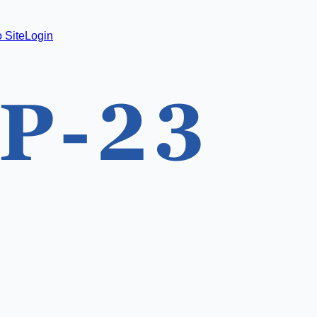
 Site
Login