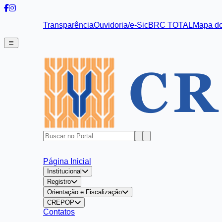
Transparência
Ouvidoria/e-Sic
BRC TOTAL
Mapa do
Página Inicial
Institucional
Registro
Orientação e Fiscalização
CREPOP
Contatos