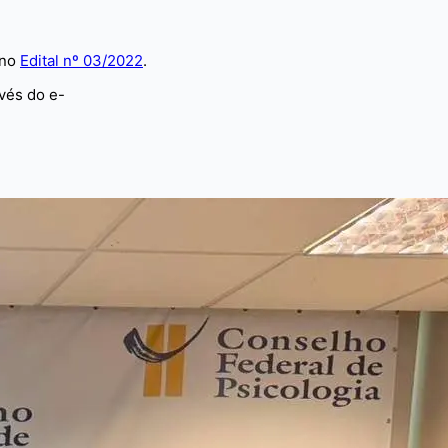
 no
Edital nº 03/2022
.
vés do e-