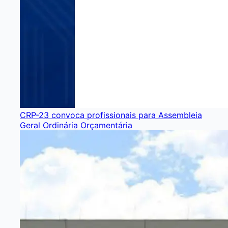
CRP-23 convoca profissionais para Assembleia
Geral Ordinária Orçamentária