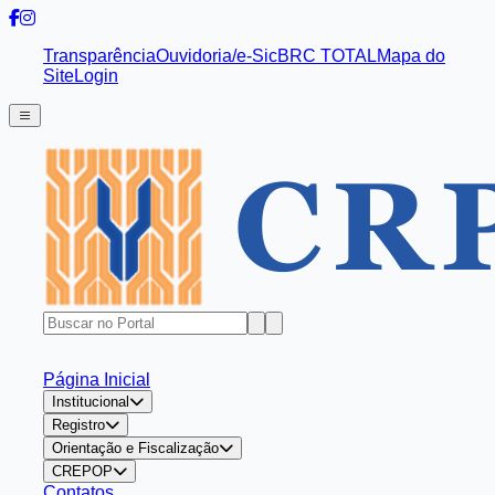
Transparência
Ouvidoria/e-Sic
BRC TOTAL
Mapa do
Site
Login
Página Inicial
Institucional
Registro
Orientação e Fiscalização
CREPOP
Contatos