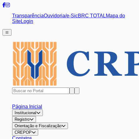
Transparência
Ouvidoria/e-Sic
BRC TOTAL
Mapa do
Site
Login
Página Inicial
Institucional
Registro
Orientação e Fiscalização
CREPOP
Contatos