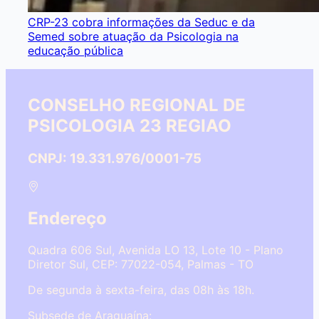
CRP-23 cobra informações da Seduc e da
Semed sobre atuação da Psicologia na
educação pública
CONSELHO REGIONAL DE
PSICOLOGIA 23 REGIAO
CNPJ: 19.331.976/0001-75
Endereço
Quadra 606 Sul, Avenida LO 13, Lote 10 - Plano
Diretor Sul, CEP: 77022-054, Palmas - TO
De segunda à sexta-feira, das 08h às 18h.
Subsede de Araguaína: