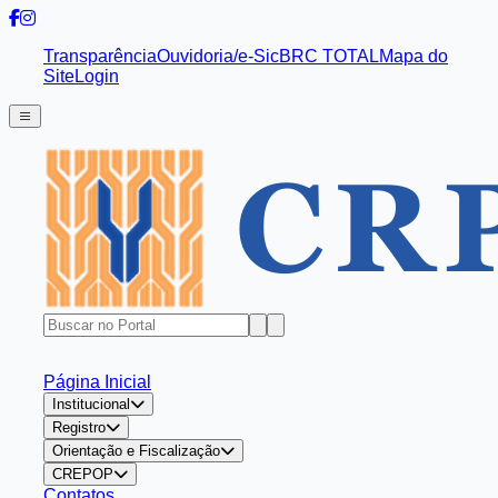
Transparência
Ouvidoria/e-Sic
BRC TOTAL
Mapa do
Site
Login
Página Inicial
Institucional
Registro
Orientação e Fiscalização
CREPOP
Contatos