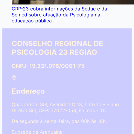
CRP-23 cobra informações da Seduc e da
Semed sobre atuação da Psicologia na
educação pública
CONSELHO REGIONAL DE
PSICOLOGIA 23 REGIAO
CNPJ: 19.331.976/0001-75
Endereço
Quadra 606 Sul, Avenida LO 13, Lote 10 - Plano
Diretor Sul, CEP: 77022-054, Palmas - TO
De segunda à sexta-feira, das 08h às 18h.
Subsede de Araguaína: