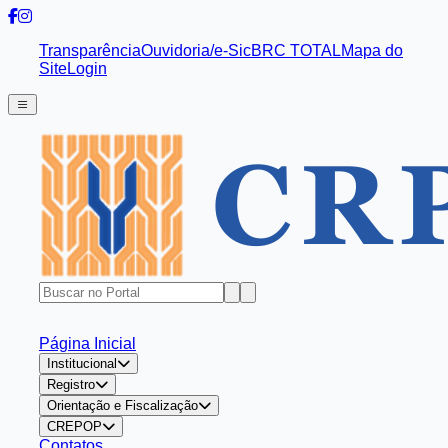
Transparência
Ouvidoria/e-Sic
BRC TOTAL
Mapa do
Site
Login
Página Inicial
Institucional
Registro
Orientação e Fiscalização
CREPOP
Contatos