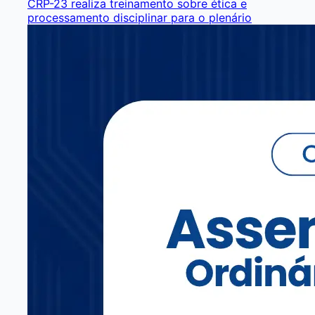
CRP-23 realiza treinamento sobre ética e
processamento disciplinar para o plenário