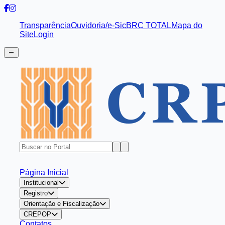
Transparência
Ouvidoria/e-Sic
BRC TOTAL
Mapa do
Site
Login
Página Inicial
Institucional
Registro
Orientação e Fiscalização
CREPOP
Contatos