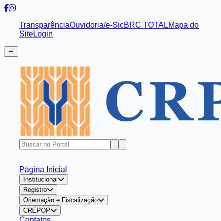
Transparência
Ouvidoria/e-Sic
BRC TOTAL
Mapa do
Site
Login
Página Inicial
Institucional
Registro
Orientação e Fiscalização
CREPOP
Contatos