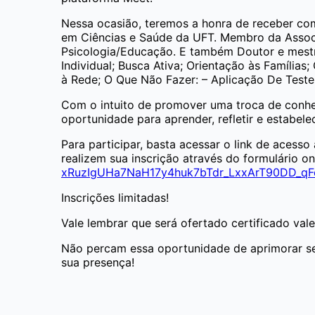
Nessa ocasião, teremos a honra de receber com
em Ciências e Saúde da UFT. M
embro da Associ
Psicologia/Educação. E também
Doutor e mest
Individual; Busca Ativa; Orientação às Famíli
à Rede; O Que Não Fazer: – Aplicação De Testes
Com o intuito de promover uma troca de conhec
oportunidade para aprender, refletir e estabel
Para participar, basta acessar o link de acess
realizem sua inscrição através do formulário onl
xRuzIgUHa7NaH17y4huk7bTdr_LxxArT90DD_qF
Inscrições limitadas!
Vale lembrar que será ofertado certificado val
Não percam essa oportunidade de aprimorar se
sua presença!