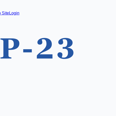
 Site
Login