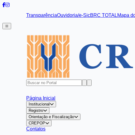
Transparência
Ouvidoria/e-Sic
BRC TOTAL
Mapa do
Página Inicial
Institucional
Registro
Orientação e Fiscalização
CREPOP
Contatos