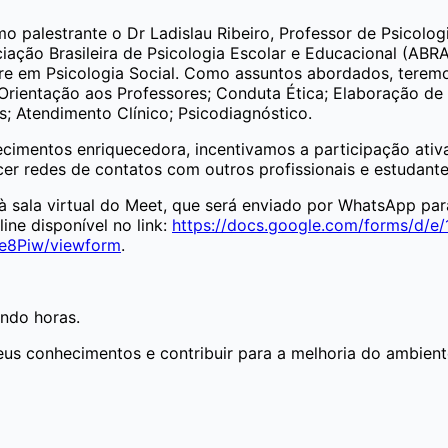
o palestrante o Dr Ladislau Ribeiro,
Professor de Psicolo
ação Brasileira de Psicologia Escolar e Educacional (ABR
re em Psicologia Social
. Como assuntos abordados, teremos
as; Orientação aos Professores; Conduta Ética; Elaboração
; Atendimento Clínico; Psicodiagnóstico.
imentos enriquecedora, incentivamos a participação ativa
ecer redes de contatos com outros profissionais e estudante
o à sala virtual do Meet, que será enviado por WhatsApp par
ine disponível no link:
https://docs.google.com/forms/d/e
e8Piw/viewform
.
endo horas.
us conhecimentos e contribuir para a melhoria do ambien