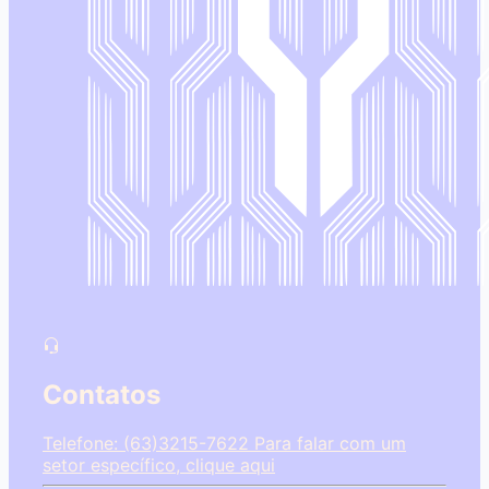
Contatos
Telefone: (63)3215-7622
Para falar com um
setor específico, clique aqui