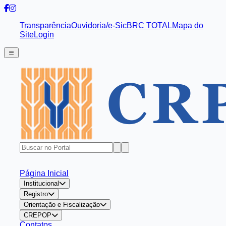
Transparência
Ouvidoria/e-Sic
BRC TOTAL
Mapa do
Site
Login
Página Inicial
Institucional
Registro
Orientação e Fiscalização
CREPOP
Contatos