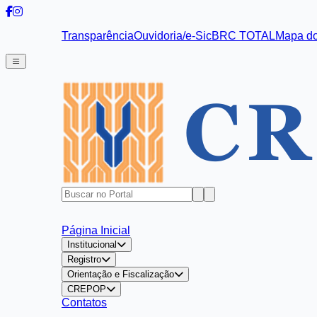
Transparência
Ouvidoria/e-Sic
BRC TOTAL
Mapa do
Página Inicial
Institucional
Registro
Orientação e Fiscalização
CREPOP
Contatos