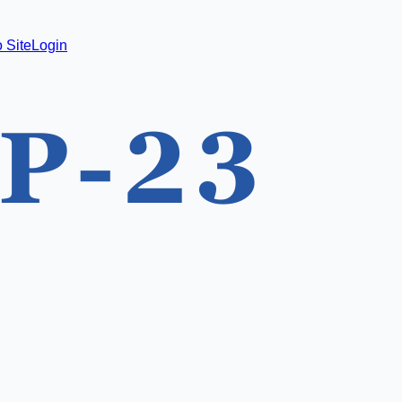
 Site
Login