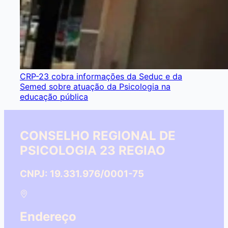
CRP-23 cobra informações da Seduc e da
Semed sobre atuação da Psicologia na
educação pública
CONSELHO REGIONAL DE
PSICOLOGIA 23 REGIAO
CNPJ: 19.331.976/0001-75
Endereço