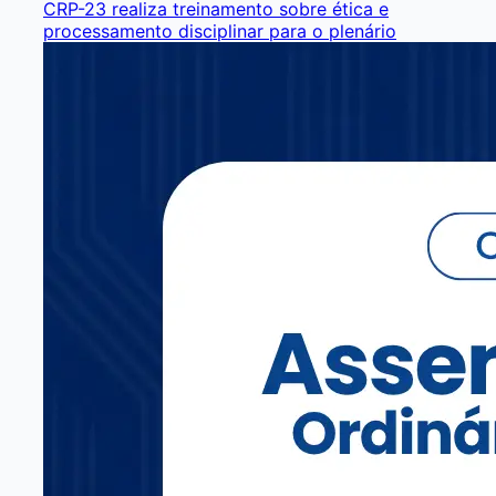
CRP-23 realiza treinamento sobre ética e
processamento disciplinar para o plenário