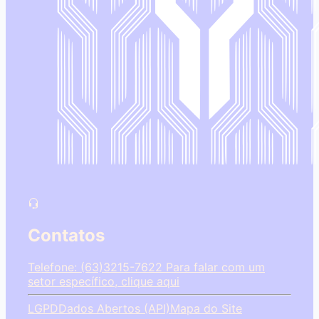
Contatos
Telefone: (63)3215-7622
Para falar com um
setor específico, clique aqui
LGPD
Dados Abertos (API)
Mapa do Site