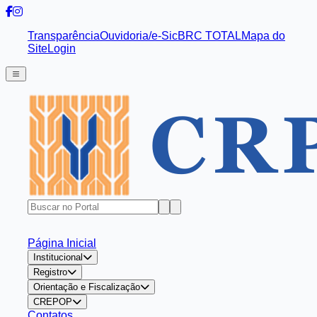
Transparência
Ouvidoria/e-Sic
BRC TOTAL
Mapa do
Site
Login
Página Inicial
Institucional
Registro
Orientação e Fiscalização
CREPOP
Contatos