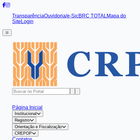
Transparência
Ouvidoria/e-Sic
BRC TOTAL
Mapa do
Site
Login
Página Inicial
Institucional
Registro
Orientação e Fiscalização
CREPOP
Contatos