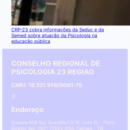
CRP-23 cobra informações da Seduc e da
Semed sobre atuação da Psicologia na
educação pública
CONSELHO REGIONAL DE
PSICOLOGIA 23 REGIAO
CNPJ: 19.331.976/0001-75
Endereço
Quadra 606 Sul, Avenida LO 13, Lote 10 - Plano
Diretor Sul, CEP: 77022-054, Palmas - TO